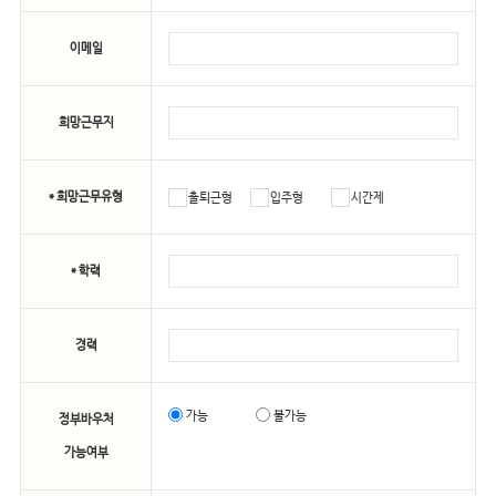
이메일
희망근무지
* 희망근무유형
출퇴근형
입주형
시간제
* 학력
경력
가능
불가능
정부바우처
가능여부