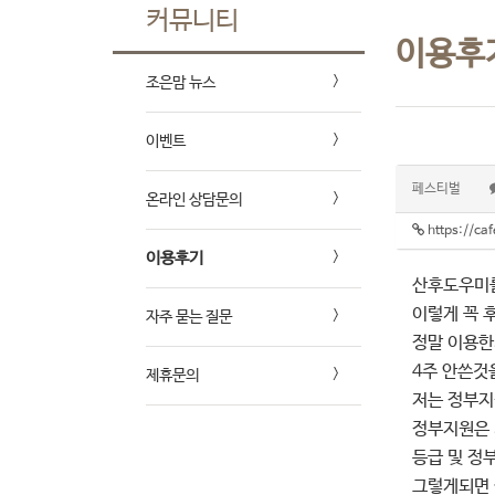
커뮤니티
이용후
조은맘 뉴스
이벤트
페스티벌
온라인 상담문의
https://c
이용후기
산후도우미를
이렇게 꼭 
자주 묻는 질문
정말 이용한
4주 안쓴것
제휴문의
저는 정부
정부지원은 
등급 및 정
그렇게되면 