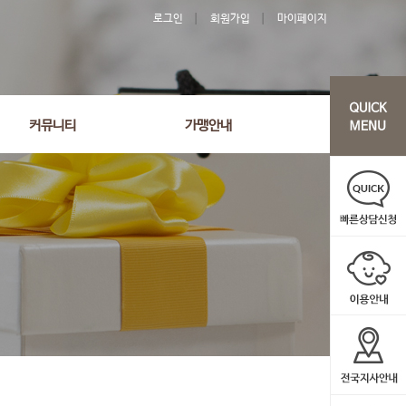
로그인
회원가입
마이페이지
'692' order by wr_datetime desc limit 1 asdasf
커뮤니티
가맹안내