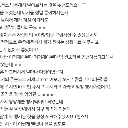
보건소 방문해서 알아보시는 것을 추천드려요~ ^^
음 오셨는데 아기를 정말 좋아하시는게
잘보여서 제가 저희 아가라도
 생각이 들더라구요 ㅎㅎ
랑이셔서 자신만의 육아방법을 고집하실 수 있을텐데도
 전적으로 존중해주셔서 제가 원하는 상황대로 해주시고
게 없어서 좋았어요!
니깐 이거해야된다 저거해야된다 막 잔소리를 엄청하셨다고해서
싫었는데 ㅠㅠ
은 안그러셔서 얼마나 다행이였는지
 거의 뜬눈으로 지세고 ㅠㅠ 이모님 오시기만을 기다리는것을
에 오시면 바로 밥 주시고 쉬시라고 자라고 엄청 챙겨주셨어요!
꿀잠을 잘 수 있었던... ㅎㅎㅎ
가지 영양제를 챙겨먹어야 되었는데
약먹는걸 잘 안해봐서 자꾸 까먹게 되는데
않게 약 챙기는 것을 항상 체크해주셨어요 (센스!)
는 시간이 이렇게 빨랐나 싶을 정도로