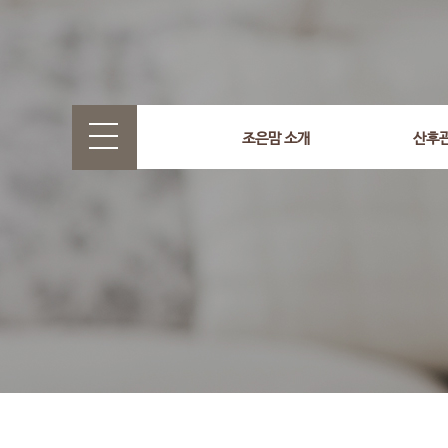
select wr_id, wr_subject from g5_write_m05_04 where wr_
조은맘 소개
산후