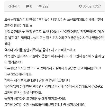
진진자라
0
292
06.02 13:57
요즘 산후도우미의 안좋은 후기들이 너무 많아서 초산모임에도 이용하는것에
고민이 많았는데요.ㅠ
임명옥 관리사님 배정 받고도 혹시나 이상한 분이면 어쩌지 걱정많이했는데 처
음 뵙고 얘기 몇마디 나눠보고는 딱 느껴지더라구요 좋은분이시구나 믿을수있
겠다.
역시나 아기를 정말 가족처럼 돌봐주시고 이뻐해주세요
계속 말도걸어주시고 놀이도 충분히 해주셔서 아기가 크면서 정서에 도움이 많
이 될거같아요
저는 항상 오시면 믿고 바로 들어가서 가실때까지 잘만큼 믿고 이용했어요!!
너무 좋으신분이에요
밤에는 제가 혼자보다보니 잠을 잘 안잔다고 했더니
망설임없이 밤에 한번 봐주면서 성향을 파악해주신다해서 밤에도 봐주셨구요
그덕에 잘 자는법을 베웠어요
둘째가 생긴다면 또 관리사님에게 맡기고싶어요
그덕에 아기는 이제 사십일을 바라보며 건강하게 성장중이네요