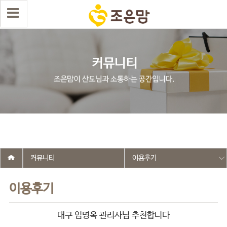
select wr_id, wr_subject from g5_write_m05_04 where wr_is_comment
= 0 and wr_datetime <= '2026-06-02 13:57:10' and wr_id <> '2744'
order by wr_datetime desc limit 1 asdasf
커뮤니티
이용후기
이용후기
대구 임명옥 관리사님 추천합니다