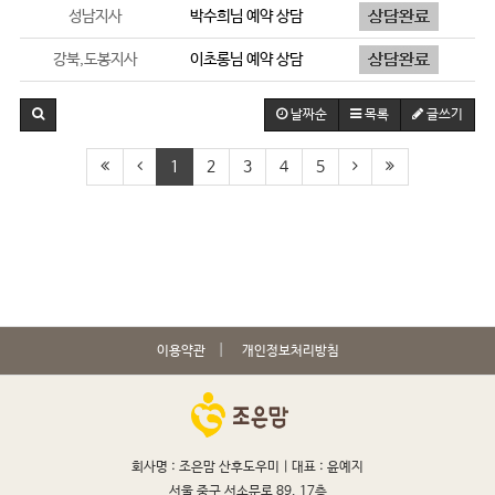
성남지사
박수희
님 예약 상담
강북,도봉지사
이초롱
님 예약 상담
날짜순
목록
글쓰기
1
2
3
4
5
이용약관
개인정보처리방침
회사명 : 조은맘 산후도우미 |
대표 : 윤예지
서울 중구 서소문로 89, 17층