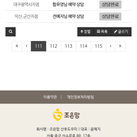
대구광역시지점
함유영
님 예약 상담
익산,군산지점
전예지
님 예약 상담
정렬
목록
글쓰기
111
112
113
114
115
이용약관
개인정보처리방침
회사명 : 조은맘 산후도우미 |
대표 : 윤예지
서울 중구 서소문로 89, 17층