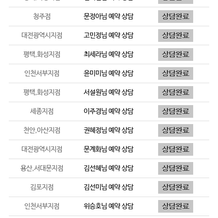
청주점
문정아
님 예약 상담
대전광역시지점
고민정
님 예약 상담
평택,화성지점
최세라
님 예약 상담
인천서부지점
윤미미
님 예약 상담
평택,화성지점
서설원
님 예약 상담
세종지점
이주경
님 예약 상담
천안,아산지점
권혜정
님 예약 상담
대전광역시지점
문계화
님 예약 상담
용산,서대문지점
김선혜
님 예약 상담
김포지점
김선미
님 예약 상담
인천서부지점
위승호
님 예약 상담