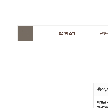
조은맘 소개
산후
용산,
비밀글 
작성자와