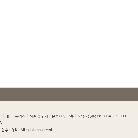
|
|
|
|
미
대표 : 윤예지
서울 중구 서소문로 89, 17층
사업자등록번호 : 864-27-00323
지
산후도우미. All rights reserved.