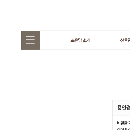
조은맘 소개
산후
용인
비밀글 
작성자와