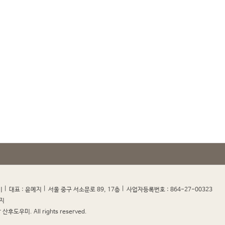
|
|
|
|
미
대표 : 윤예지
서울 중구 서소문로 89, 17층
사업자등록번호 : 864-27-00323
지
산후도우미. All rights reserved.