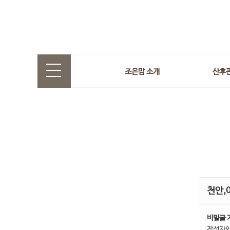
조은맘 소개
산후
천안,
비밀글 
작성자와