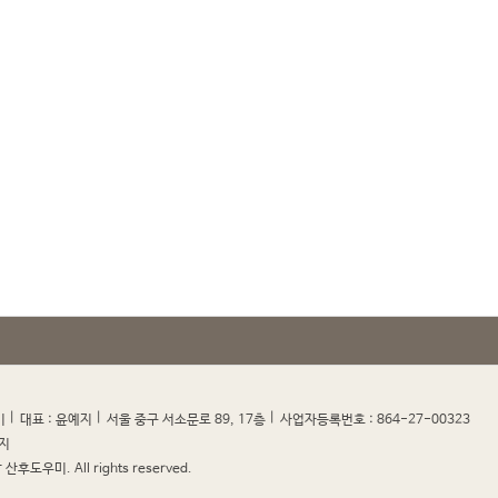
|
|
|
|
미
대표 : 윤예지
서울 중구 서소문로 89, 17층
사업자등록번호 : 864-27-00323
지
산후도우미. All rights reserved.