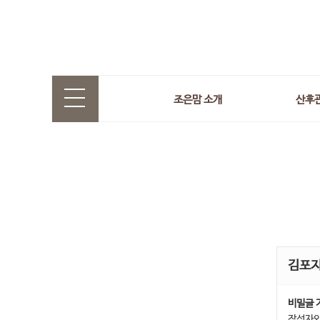
조은맘 소개
산후
김포
비밀글 
작성자와