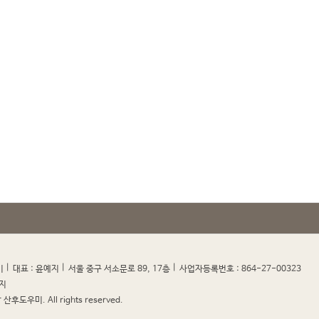
|
|
|
|
미
대표 : 윤예지
서울 중구 서소문로 89, 17층
사업자등록번호 : 864-27-00323
지
산후도우미. All rights reserved.