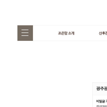
조은맘 소개
산후
광주
비밀글 
작성자와