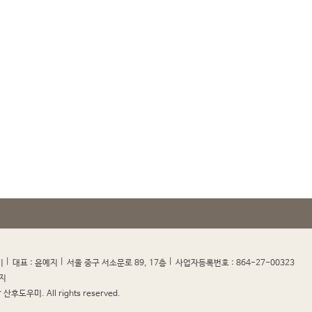
|
|
|
|
미
대표 : 윤예지
서울 중구 서소문로 89, 17층
사업자등록번호 : 864-27-00323
지
산후도우미. All rights reserved.