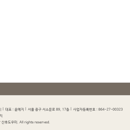
|
|
|
|
미
대표 : 윤예지
서울 중구 서소문로 89, 17층
사업자등록번호 : 864-27-00323
지
산후도우미. All rights reserved.