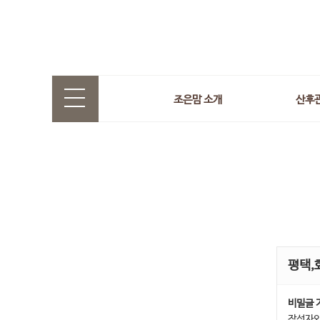
조은맘 소개
산후
평택,
비밀글 
작성자와