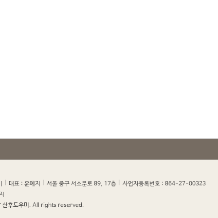
|
|
|
|
미
대표 : 윤예지
서울 중구 서소문로 89, 17층
사업자등록번호 : 864-27-00323
지
산후도우미. All rights reserved.