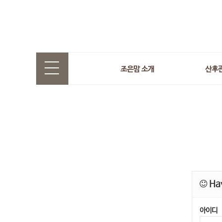
조은맘 소개
산후
Hav
아이디