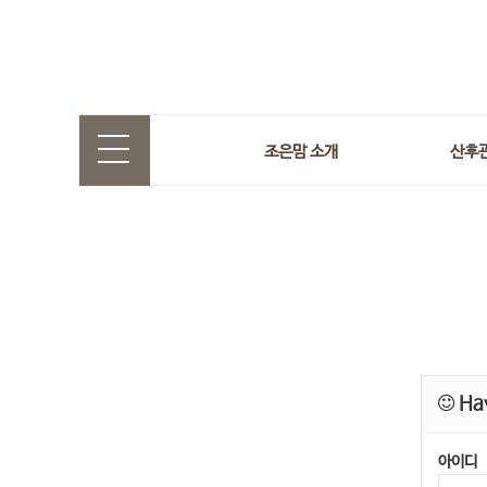
조은맘 소개
산후
Hav
아이디