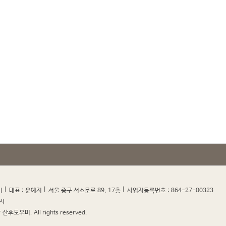
|
|
|
|
미
대표 : 윤예지
서울 중구 서소문로 89, 17층
사업자등록번호 : 864-27-00323
지
산후도우미. All rights reserved.