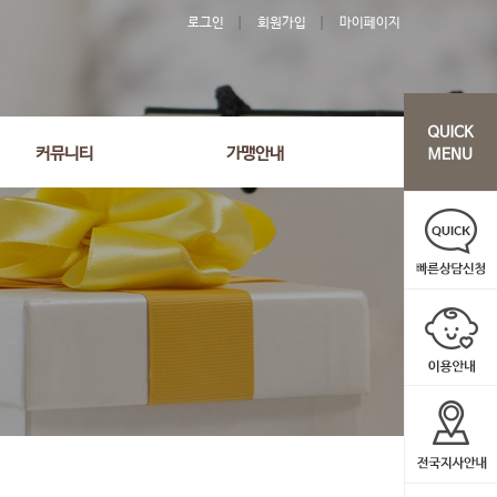
로그인
회원가입
마이페이지
'2581' order by wr_datetime desc limit 1 asdasf
커뮤니티
가맹안내