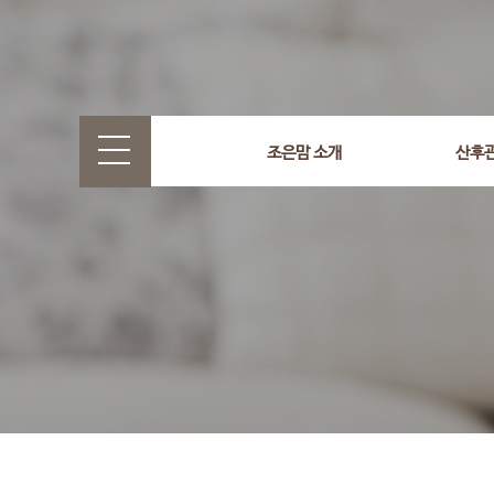
select wr_id, wr_subject from g5_write_m05_04 where wr_
조은맘 소개
산후