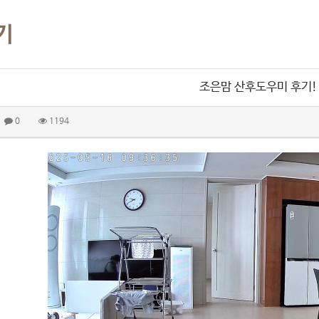
기
조은맘 산후도우미 후기!
0
1194