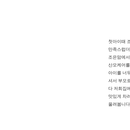
첫아이때 
만족스럽더
조은맘에서
산모케어를
아이를 너무
셔서 부모로
다 저희집에
맛있게 차려
올려봅니다~