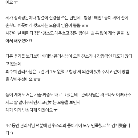
어요 ㅜ
제가 정리정돈이나 청결에 신경을 쓰는 편인데.. 항상! 매번! 둥이 케어 전에
손부터 깨끗하게 씻으시는 모습에 믿음이 뿜뿜 ㅎㅎ
시간이 날 때마다 집안 청소도 해주셨고 정말 앉아서 쉴 틈 없이 계속 일을 찾
아서 해주셨어요
다른 후기들 보다보면 베테랑 관리사님이 오면 잔소리나 강압적인 태도가 많다
고 봤는데..
최수희 관리사님은 그런 거 1도 없었고 항상 제 의견에 맞춰주시고 같이 방법
을 찾아주셨어요 ㅎㅎ
둥이 케어도 저는 가끔 짜증도 내고 그랬는데.. 관리사님은 저보다도 이뻐해주
시고 말 걸어주시면서 교감하는 모습을 보면서
제가 되려 반성하게 되었어요 ㅜ
4주동안 관리사님 덕분에 산후조리와 둥이케어 모두 만족했고 넘 감사했습니
다 :)