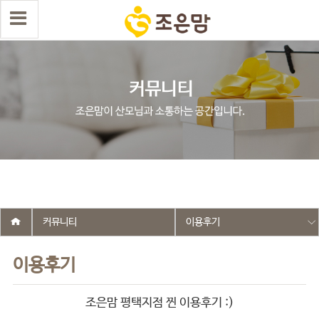
select wr_id, wr_subject from g5_write_m05_04 where wr_is_comment
= 0 and wr_datetime <= '2025-06-05 09:52:49' and wr_id <> '2570'
order by wr_datetime desc limit 1 asdasf
커뮤니티
이용후기
이용후기
조은맘 평택지점 찐 이용후기 :)