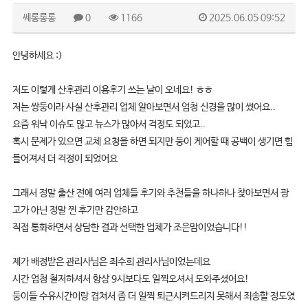
쎄롱롱롱
0
1166
2025.06.05 09:52
안녕하세요 :)
저도 이렇게 산후관리 이용후기 쓰는 날이 오네요! ㅎㅎ
저는 쌍둥이라 사실 산후관리 업체 알아보면서 엄청 신경을 많이 썼어요..
요즘 워낙 이슈도 많고 뉴스가 많아서 걱정도 되었고..
혹시 문제가 있으면 교체 요청을 하면 되지만 둥이 케어할 때 공백이 생기면 힘
들어져서 더 걱정이 되었어요
그래서 정말 출산 전에 여러 업체들 후기와 추천들을 하나하나 찾아보면서 광
고가 아닌 정말 찐 후기만 감안하고
직접 통화하면서 상담한 결과 선택한 업체가 조은맘이었습니다!!
제가 배정받은 관리사님은 최수희 관리사님이었는데요
시간 엄청 철저하셔서 항상 9시보다도 일찍오셔서 도와주셨어요!
둥이들 수유시간이랑 겹쳐서 좀 더 일찍 퇴근시켜드리지 못해서 죄송할 정도였