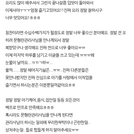
요리도 많이 해주셔서 그런지 끝나갈쯤 입맛이 돌아와서
이제서야ㅜㅜㅜ엄청 즐기고있어요!!진짜 요리 정말 잘하시구
너무 맛있어요!ㅎㅎㅎ
칭찬이라면 수십수백가지가 될정도로 정말 너무 좋으신 분이예요. 정말 전 오
히려 문형란관리사님을 만나게되서 정말
복받았구나 생각해요 진짜 찐으로 너무 좋아요ㅠㅠ
이제 마지막 하루를 남기고 이글을 쓰고 있는데 ㅠㅠㅠ왜
눈물이 날까요...ㅋㄲㄱ하ㅠ...
울컥......정말 헤어지기싫은...ㅠㅠ..진짜 다른분들은
못만나봤지만 진짜 진심으로 아기를 사랑해서 이직업을
즐기면서 하시는분은 이분뿐일꺼같아요ㅎㅎ
정말 정말 아기케어,음식,집안일 등등 모든것이
백프로 만프로 만족해요ㅎㅎㅎ
혹시라도 문형란관리사님을 만나게 된다면
관리사님이 하시는 일외에 무리한부탁이나 곤란한일..
상처주는일..들로 힘들게 하지 말아주세요ㅠㅠ