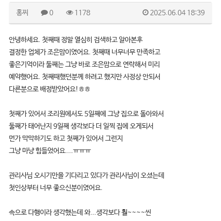
홍찌
0
1178
2025.06.04 18:39
안녕하세요. 첫째때 정말 열심히 검색하고 알아본후
결정한 업체가 조은맘이였어요. 첫째때 너무너무 만족하고
좋은기억이라 둘째는 그냥 바로 조은맘으로 연락해서 미리
예약했어요. 첫째때했던분께 하려고 했지만 사정상 안되서
다른분으로 배정받았어요!ㅎㅎ
첫째가 있어서 조리원에서도 5일째에 그냥 집으로 돌아와서
둘째가 태어난지 9일째 생각보다 더 일찍 집에 오게되서
먼가 막막하기도 하고 첫째가 있어서 그런지
그냥 마냥 힘들었어요....ㅠㅠㅠ
관리사님 오시기만을 기다리고 있다가 관리사님이 오셨는데
첫인상부터 너무 좋으신분이였어요.
속으로 다행이라 생각했는데 와...생각보다 훨~~~~씬