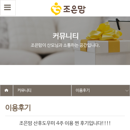
select wr_id, wr_subject from g5_write_m05_04 where wr_is_comment
= 0 and wr_datetime <= '2025-06-04 18:39:11' and wr_id <> '2569'
order by wr_datetime desc limit 1 asdasf
커뮤니티
이용후기
이용후기
조은맘 산후도우미 4주 이용 찐 후기입니다!!!!