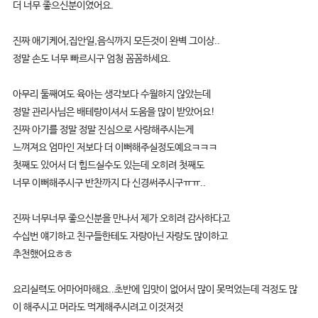
더 너무 좋으신분이였어요.
진짜 애기케어,집안일,음식까지 모든것이 완벽 그이상..
정말 손도 너무 빠르시구 엄청 꼼꼼하세요.
아무리 둘째여도 육아는 생각보다 수월하지 않았는데
정말 관리사님은 배테랑이셔서 도움을 많이 받았어요!
진짜 아기를 정말 정말 진심으로 사랑해주시는게
느껴져요 엄마인 저보다 더 이뻐해주실정도예요ㅋㅋㅋ
첫째도 있어서 더 힘드실수도 있는데 오히려 첫째도
너무 이뻐해주시구 반찬까지 다 신경써주시구ㅠㅠ..
진짜 너무너무 좋으신분을 만나서 제가 오히려 감사하다고
수십번 얘기하고 친구들한테도 자랑아닌 자랑도 많이하고
추천했어요ㅎㅎ
요리실력도 어마어마해요..초반에 입맛이 없어서 많이 못먹었는데 걱정도 많
이 해주시고 머라도 먹게해주시려고 이것저것