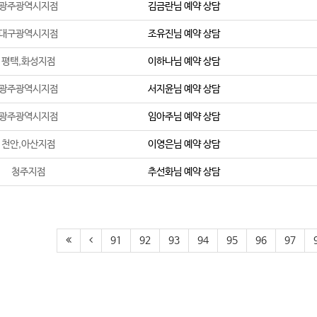
광주광역시지점
김금란
님 예약 상담
대구광역시지점
조유진
님 예약 상담
평택,화성지점
이하나
님 예약 상담
광주광역시지점
서지윤
님 예약 상담
광주광역시지점
임아주
님 예약 상담
천안,아산지점
이영은
님 예약 상담
청주지점
추선화
님 예약 상담
91
92
93
94
95
96
97