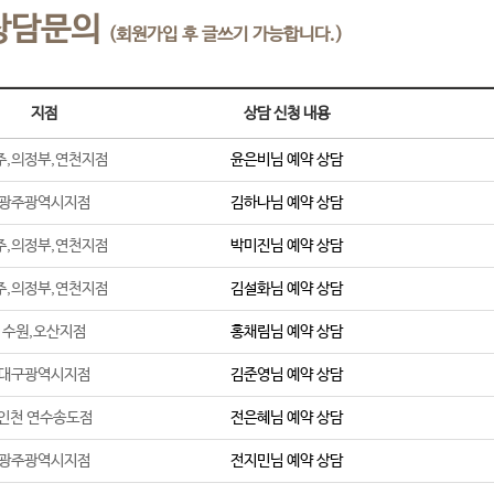
상담문의
(회원가입 후 글쓰기 가능합니다.)
지점
상담 신청 내용
주,의정부,연천지점
윤은비
님 예약 상담
광주광역시지점
김하나
님 예약 상담
주,의정부,연천지점
박미진
님 예약 상담
주,의정부,연천지점
김설화
님 예약 상담
수원,오산지점
홍채림
님 예약 상담
대구광역시지점
김준영
님 예약 상담
인천 연수송도점
전은혜
님 예약 상담
광주광역시지점
전지민
님 예약 상담