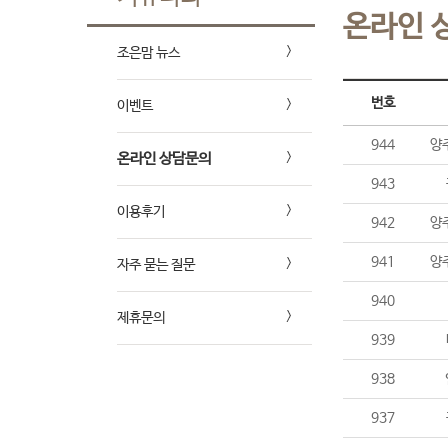
온라인 
조은맘 뉴스
번호
이벤트
944
양
온라인 상담문의
943
이용후기
942
양
941
양
자주 묻는 질문
940
제휴문의
939
938
937