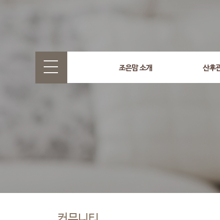
조은맘 소개
산후
커뮤니티