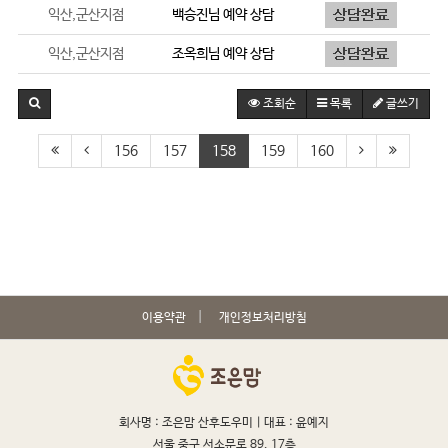
익산,군산지점
백승진
님 예약 상담
익산,군산지점
조옥희
님 예약 상담
조회순
목록
글쓰기
156
157
158
159
160
이용약관
개인정보처리방침
회사명 : 조은맘 산후도우미 |
대표 : 윤예지
서울 중구 서소문로 89, 17층