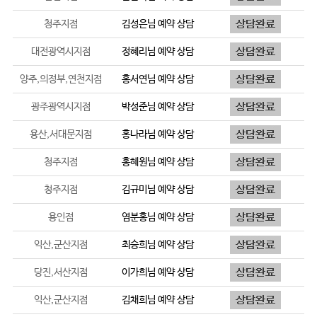
청주지점
김성은
님 예약 상담
대전광역시지점
정혜리
님 예약 상담
양주,의정부,연천지점
홍서연
님 예약 상담
광주광역시지점
박성준
님 예약 상담
용산,서대문지점
홍나라
님 예약 상담
청주지점
홍혜원
님 예약 상담
청주지점
김규미
님 예약 상담
용인점
염분홍
님 예약 상담
익산,군산지점
최승희
님 예약 상담
당진,서산지점
이가희
님 예약 상담
익산,군산지점
김채희
님 예약 상담