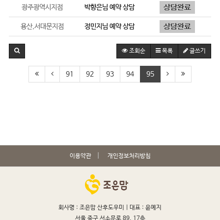
광주광역시지점
박향은
님 예약 상담
용산,서대문지점
정민지
님 예약 상담
조회순
목록
글쓰기
91
92
93
94
95
이용약관
개인정보처리방침
회사명 : 조은맘 산후도우미 |
대표 : 윤예지
서울 중구 서소문로 89, 17층