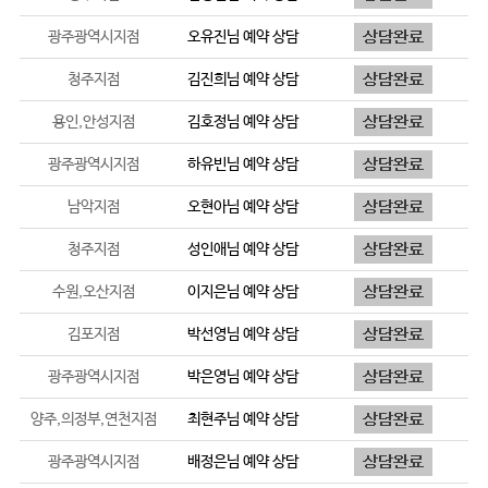
광주광역시지점
오유진
님 예약 상담
청주지점
김진희
님 예약 상담
용인,안성지점
김호정
님 예약 상담
광주광역시지점
하유빈
님 예약 상담
남악지점
오현아
님 예약 상담
청주지점
성인애
님 예약 상담
수원,오산지점
이지은
님 예약 상담
김포지점
박선영
님 예약 상담
광주광역시지점
박은영
님 예약 상담
양주,의정부,연천지점
최현주
님 예약 상담
광주광역시지점
배정은
님 예약 상담