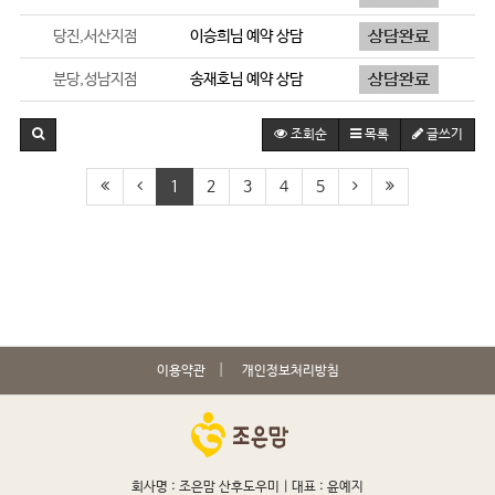
당진,서산지점
이승희
님 예약 상담
분당,성남지점
송재호
님 예약 상담
조회순
목록
글쓰기
1
2
3
4
5
이용약관
개인정보처리방침
회사명 : 조은맘 산후도우미 |
대표 : 윤예지