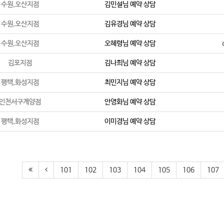
수원,오산지점
김민설
님 예약 상담
수원,오산지점
김유경
님 예약 상담
수원,오산지점
오혜령
님 예약 상담
김포지점
김나희
님 예약 상담
평택,화성지점
최민지
님 예약 상담
인천서구계양점
안영화
님 예약 상담
평택,화성지점
이미경
님 예약 상담
101
102
103
104
105
106
107