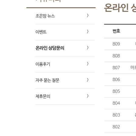
온라인 
조은맘 뉴스
번호
이벤트
809
온라인 상담문의
808
이용후기
807
마
806
자주 묻는 질문
805
제휴문의
804
803
802