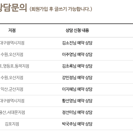
상담문의
(회원가입 후 글쓰기 가능합니다.)
지점
상담 신청 내용
대구광역시지점
김소진
님 예약 상담
수원,오산지점
이주영
님 예약 상담
포,영등포,동작지점
김초록
님 예약 상담
수원,오산지점
강민정
님 예약 상담
익산,군산지점
이지혜
님 예약 상담
대구광역시지점
황선영
님 예약 상담
용산,서대문지점
정선미
님 예약 상담
김포지점
박국주
님 예약 상담