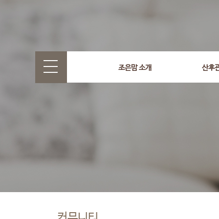
조은맘 소개
산후
커뮤니티