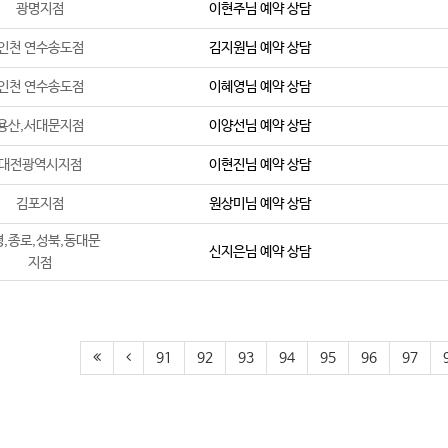
광명지점
이현주
님 예약 상담
인천 연수송도점
김지원
님 예약 상담
인천 연수송도점
이혜영
님 예약 상담
용산,서대문지점
이양선
님 예약 상담
대전광역시지점
이현진
님 예약 상담
김포지점
원상미
님 예약 상담
,종로,성북,동대문
신지은
님 예약 상담
지점
91
92
93
94
95
96
97