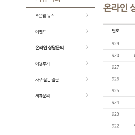
온라인 
조은맘 뉴스
번호
이벤트
929
온라인 상담문의
928
이용후기
927
926
자주 묻는 질문
925
제휴문의
924
923
922