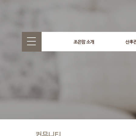
조은맘 소개
산후
커뮤니티