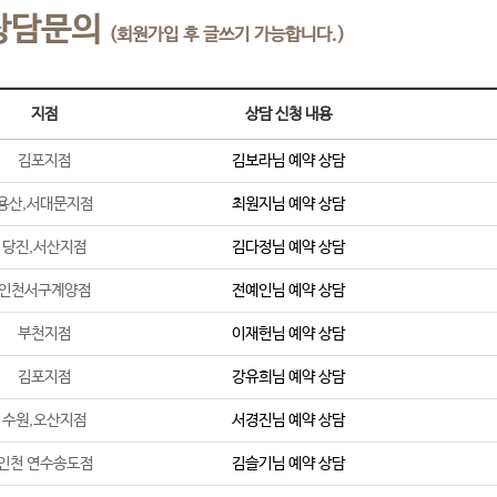
상담문의
(회원가입 후 글쓰기 가능합니다.)
지점
상담 신청 내용
김포지점
김보라
님 예약 상담
용산,서대문지점
최원지
님 예약 상담
당진,서산지점
김다정
님 예약 상담
인천서구계양점
전예인
님 예약 상담
부천지점
이재헌
님 예약 상담
김포지점
강유희
님 예약 상담
수원,오산지점
서경진
님 예약 상담
인천 연수송도점
김슬기
님 예약 상담