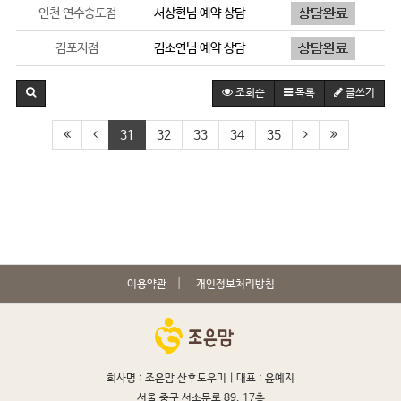
인천 연수송도점
서상현
님 예약 상담
김포지점
김소연
님 예약 상담
조회순
목록
글쓰기
31
32
33
34
35
이용약관
개인정보처리방침
회사명 : 조은맘 산후도우미 |
대표 : 윤예지
서울 중구 서소문로 89, 17층