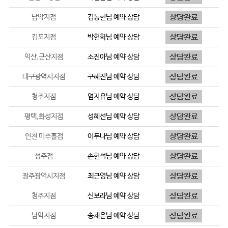
남악지점
김동현
님 예약 상담
김포지점
박현화
님 예약 상담
익산,군산지점
소진아
님 예약 상담
대구광역시지점
구혜진
님 예약 상담
청주지점
염지유
님 예약 상담
평택,화성지점
성혜선
님 예약 상담
인천 미추홀점
이두나
님 예약 상담
성주점
손현석
님 예약 상담
광주광역시지점
최근영
님 예약 상담
청주지점
신보라
님 예약 상담
남악지점
송채은
님 예약 상담