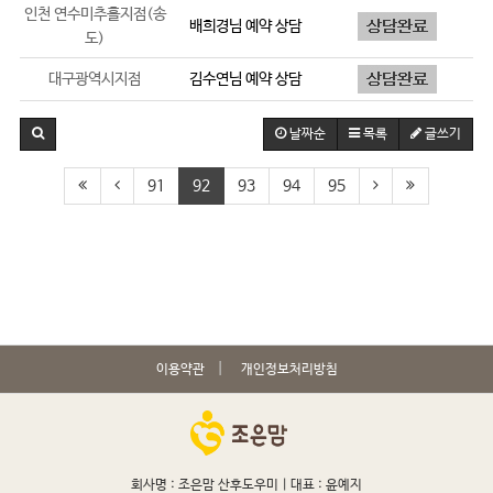
인천 연수미추홀지점(송
배희경
님 예약 상담
도)
대구광역시지점
김수연
님 예약 상담
날짜순
목록
글쓰기
91
92
93
94
95
이용약관
개인정보처리방침
회사명 : 조은맘 산후도우미 |
대표 : 윤예지