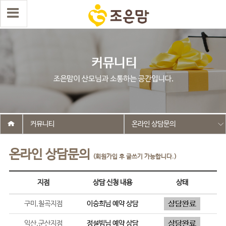
커뮤니티
온라인 상담문의
온라인 상담문의
(회원가입 후 글쓰기 가능합니다.)
지점
상담 신청 내용
상태
구미,칠곡지점
이승희
님 예약 상담
익산,군산지점
정설빔
님 예약 상담