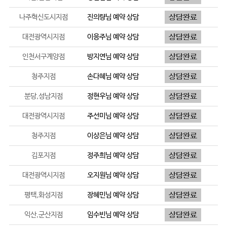
나주혁신도시지점
진의량
님 예약 상담
대전광역시지점
이응주
님 예약 상담
인천서구계양점
방지연
님 예약 상담
청주지점
손다혜
님 예약 상담
분당,성남지점
정현우
님 예약 상담
대전광역시지점
주선미
님 예약 상담
청주지점
이상은
님 예약 상담
김포지점
정주희
님 예약 상담
대전광역시지점
오지원
님 예약 상담
평택,화성지점
장혜민
님 예약 상담
익산,군산지점
임수빈
님 예약 상담