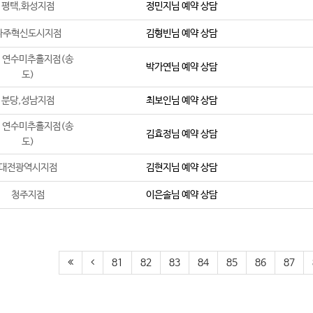
평택,화성지점
정민지
님 예약 상담
나주혁신도시지점
김형빈
님 예약 상담
 연수미추홀지점(송
박가연
님 예약 상담
도)
분당,성남지점
최보인
님 예약 상담
 연수미추홀지점(송
김효정
님 예약 상담
도)
대전광역시지점
김현지
님 예약 상담
청주지점
이은솔
님 예약 상담
81
82
83
84
85
86
87