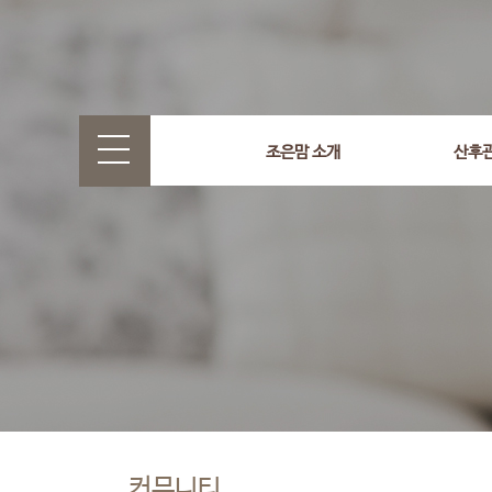
조은맘 소개
산후
커뮤니티