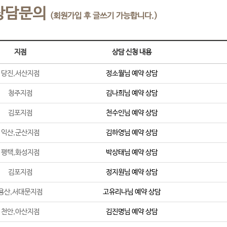
상담문의
(회원가입 후 글쓰기 가능합니다.)
지점
상담 신청 내용
당진,서산지점
정소월
님 예약 상담
청주지점
김나희
님 예약 상담
김포지점
천수인
님 예약 상담
익산,군산지점
김하영
님 예약 상담
평택,화성지점
박상태
님 예약 상담
김포지점
정지원
님 예약 상담
용산,서대문지점
고유리나
님 예약 상담
천안,아산지점
김진명
님 예약 상담