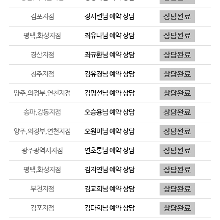
김포지점
정서련
님 예약 상담
평택,화성지점
최유나
님 예약 상담
경산지점
최규환
님 예약 상담
청주지점
김유경
님 예약 상담
양주,의정부,연천지점
김명선
님 예약 상담
송파,강동지점
오승용
님 예약 상담
양주,의정부,연천지점
오원미
님 예약 상담
광주광역시지점
연초롱
님 예약 상담
평택,화성지점
김지연
님 예약 상담
부천지점
김교희
님 예약 상담
김포지점
김다희
님 예약 상담