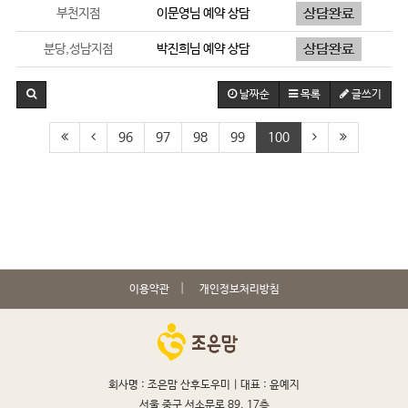
부천지점
이문영
님 예약 상담
분당,성남지점
박진희
님 예약 상담
날짜순
목록
글쓰기
96
97
98
99
100
이용약관
개인정보처리방침
회사명 : 조은맘 산후도우미 |
대표 : 윤예지
서울 중구 서소문로 89, 17층