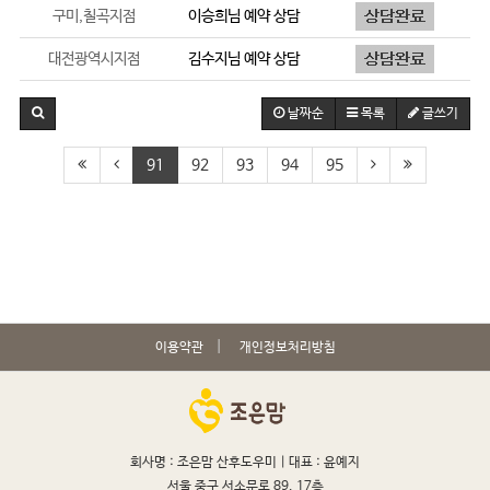
구미,칠곡지점
이승희
님 예약 상담
대전광역시지점
김수지
님 예약 상담
날짜순
목록
글쓰기
91
92
93
94
95
이용약관
개인정보처리방침
회사명 : 조은맘 산후도우미 |
대표 : 윤예지
서울 중구 서소문로 89, 17층