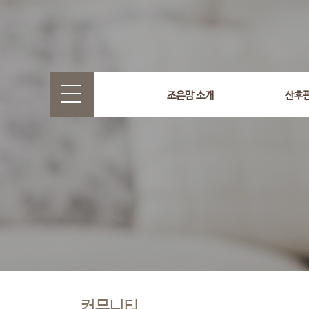
조은맘 소개
산후
커뮤니티