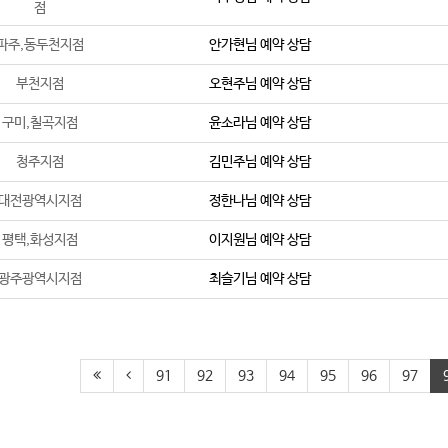
점
파주,동두천지점
안가현
님 예약 상담
부천지점
오현주
님 예약 상담
구미,칠곡지점
윤소라
님 예약 상담
청주지점
김민주
님 예약 상담
대전광역시지점
정한나
님 예약 상담
평택,화성지점
이지원
님 예약 상담
광주광역시지점
최슬기
님 예약 상담
91
92
93
94
95
96
97