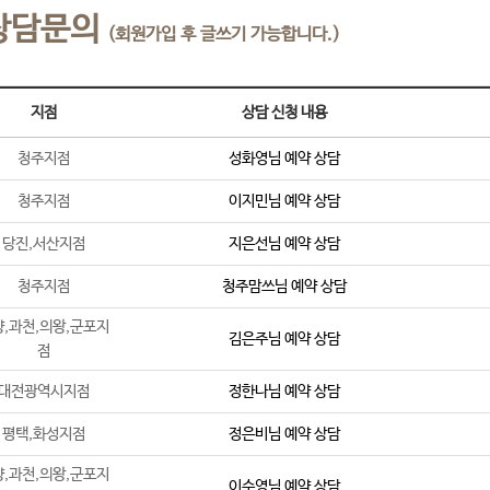
상담문의
(회원가입 후 글쓰기 가능합니다.)
지점
상담 신청 내용
청주지점
성화영
님 예약 상담
청주지점
이지민
님 예약 상담
당진,서산지점
지은선
님 예약 상담
청주지점
청주맘쓰
님 예약 상담
,과천,의왕,군포지
김은주
님 예약 상담
점
대전광역시지점
정한나
님 예약 상담
평택,화성지점
정은비
님 예약 상담
,과천,의왕,군포지
이수영
님 예약 상담