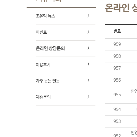
온라인 
조은맘 뉴스
번호
이벤트
959
온라인 상담문의
958
이용후기
957
956
자주 묻는 질문
안양
955
제휴문의
954
953
안양
952