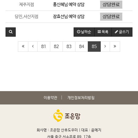
제주지점
홍신혜
님 예약 상담
당진,서산지점
장효선
님 예약 상담
날짜순
목록
글쓰기
81
82
83
84
85
이용약관
개인정보처리방침
회사명 : 조은맘 산후도우미 |
대표 : 윤예지
서울 중구 서소문로 89, 17층