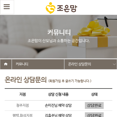
커뮤니티
온라인 상담문의
온라인 상담문의
(회원가입 후 글쓰기 가능합니다.)
지점
상담 신청 내용
상태
청주지점
손미진
님 예약 상담
평택,화성지점
김효주
님 예약 상담