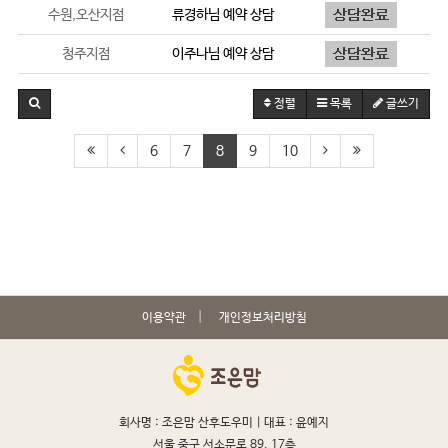
수원,오산지점
류경하
님 예약 상담
청주지점
이주나
님 예약 상담
정렬
목록
글쓰기
6
7
8
9
10
이용약관
개인정보처리방침
회사명 : 조은맘 산후도우미 |
대표 : 윤예지
서울 중구 서소문로 89, 17층