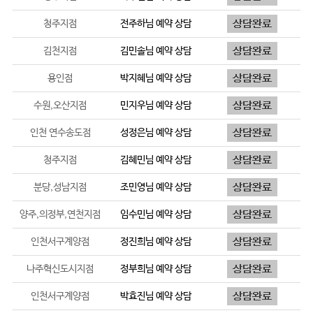
청주지점
전주하
님 예약 상담
김천지점
김민솔
님 예약 상담
용인점
박지혜
님 예약 상담
수원,오산지점
민지우
님 예약 상담
인천 연수송도점
성정은
님 예약 상담
청주지점
김혜민
님 예약 상담
분당,성남지점
조민영
님 예약 상담
양주,의정부,연천지점
임수민
님 예약 상담
인천서구계양점
정진희
님 예약 상담
나주혁신도시지점
정부희
님 예약 상담
인천서구계양점
박효진
님 예약 상담