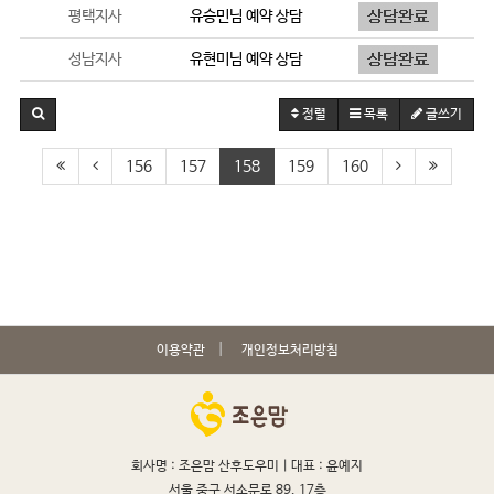
평택지사
유승민
님 예약 상담
성남지사
유현미
님 예약 상담
정렬
목록
글쓰기
156
157
158
159
160
이용약관
개인정보처리방침
회사명 : 조은맘 산후도우미 |
대표 : 윤예지
서울 중구 서소문로 89, 17층