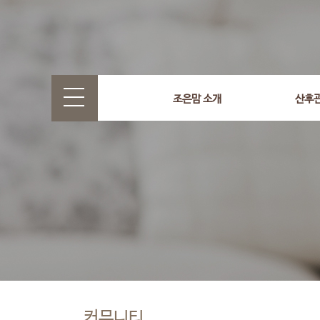
조은맘 소개
산후
커뮤니티