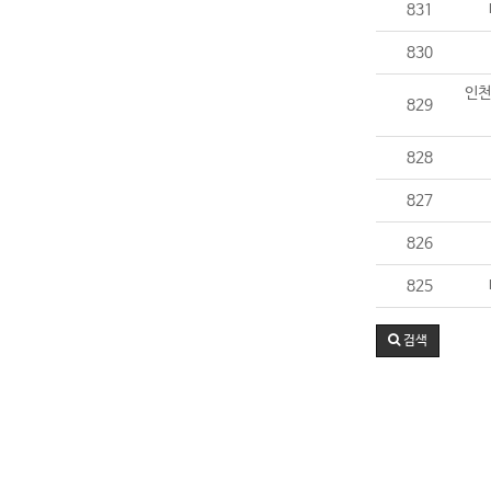
831
830
인천
829
828
827
826
825
검색