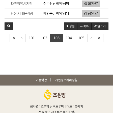
대전광역시지점
심수진
님 예약 상담
용산,서대문지점
배인숙
님 예약 상담
정렬
목록
글쓰기
101
102
103
104
105
이용약관
개인정보처리방침
회사명 : 조은맘 산후도우미 |
대표 : 윤예지
서울 중구 서소문로 89, 17층