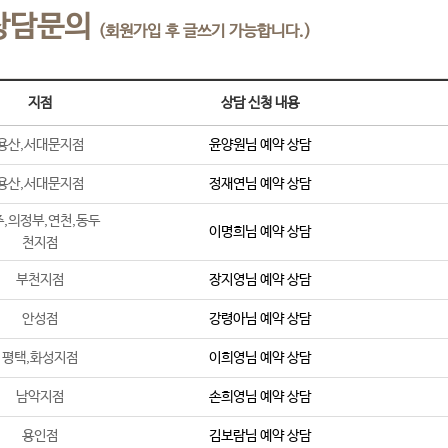
상담문의
(회원가입 후 글쓰기 가능합니다.)
지점
상담 신청 내용
용산,서대문지점
윤양원
님 예약 상담
용산,서대문지점
정재연
님 예약 상담
,의정부,연천,동두
이명희
님 예약 상담
천지점
부천지점
장지영
님 예약 상담
안성점
강령아
님 예약 상담
평택,화성지점
이희영
님 예약 상담
남악지점
손희영
님 예약 상담
용인점
김보람
님 예약 상담