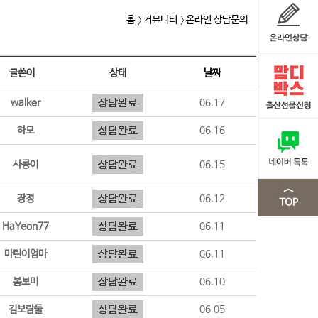
홈
커뮤니티
온라인 상담문의
글쓴이
상태
날짜
walker
06.17
하모
06.16
사콩이
06.15
장졍
06.12
HaYeon77
06.11
마린이엄마
06.11
봄보미
06.10
김보람둘
06.05