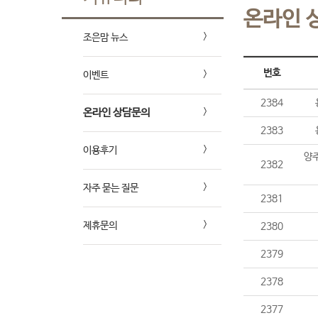
온라인 
조은맘 뉴스
번호
이벤트
2384
온라인 상담문의
2383
이용후기
양주
2382
자주 묻는 질문
2381
제휴문의
2380
2379
2378
2377