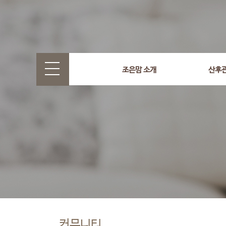
조은맘 소개
산후
커뮤니티