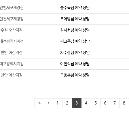
인천서구계양점
송수옥
님 예약 상담
인천서구계양점
조아영
님 예약 상담
수원,오산지점
심서현
님 예약 상담
대전광역시지점
최고은
님 예약 상담
천안,아산지점
차수정
님 예약 상담
대구광역시지점
이인석
님 예약 상담
천안,아산지점
오종훈
님 예약 상담
1
2
3
4
5
6
7
8