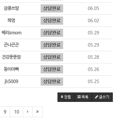
금콩쓰맘
06.05
쫘영
06.02
베리smom
05.29
곤나곤곤
05.29
건강뚠뚠맘
05.28
둥이아빠
05.26
jh5009
05.25
정렬
목록
글쓰기
9
10