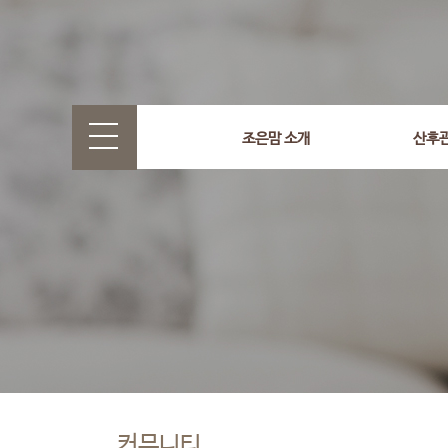
조은맘 소개
산후
커뮤니티