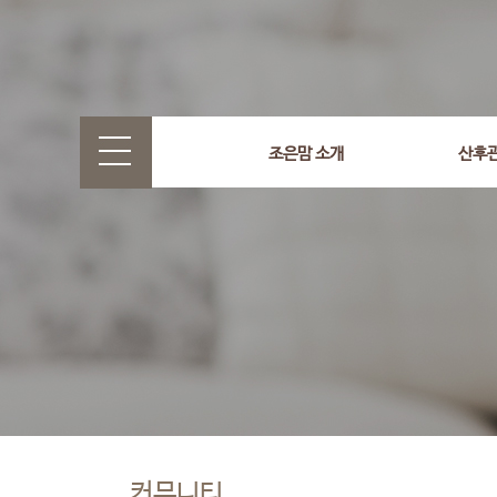
조은맘 소개
산후
커뮤니티